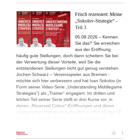
53rd Sparkassen Open-A Trop
22h
Round 5 now live
Frisch rezensiert: Meine
New Opening Trend
22h
„Sokolov-Strategie“ -
Samant Aditya S - Makkar (C43)
Teil 3
New Opening Trend
23h
Kuzubov - Rustamov (B92)
05.08.2026 – Kennen
Sie das? Sie erreichen
New Opening Trend
1d
aus der Eröffnung
Blackburn - Jackson (E90)
häufig gute Stellungen, doch dann scheitern Sie bei
New Opening Trend
1d
der Verwertung dieser Vorteile, weil Sie die
Yilmaz - Ozenir (E11)
entstandenen Stellungen nicht gut genug verstehen.
New Opening Trend
1d
Jochen Schwarz – Vereinsspieler aus Bremen -
Firat - Tabatabaei (A07)
möchte sich hier verbessern und hat Ivan Sokolov (in
New Opening Trend
1d
Form seiner Video-Serie „Understanding Middlegame
Yavuz - Ozkan (C17)
Strategies“) als „Trainer“ engagiert. Im dritten und
New Opening Trend
1d
letzten Teil seiner Serie stellt er drei Kurse vor, in
Samant Aditya S - Makkar (C43)
denen „Reversed Colour“-Eröffnungen und deren
strategischen Merkmale behandelt werden (Folge 12
New Opening Trend
1d
Vyval - Gavrilescu (B32)
bis 14). Er erhofft sich hier gute Strategien als
Schwarz-Spieler „gegen“ diese Systeme zu erhalten.
GCT Saint Louis Rapid 2026
1d
Round 9 now live
Mehr...
1
New Opening Trend
1d