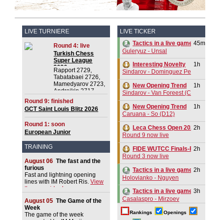
LIVE TURNIERE
LIVE TICKER
45m
Tactics in a live game
Round 4: live
Guleryuz - Unsal
Turkish Chess
Super League
Interesting Novelty
1h
2026
Rapport 2729,
Sindarov - Dominguez Perez (C54)
Tabatabaei 2726,
Mamedyarov 2723,
New Opening Trend
1h
Andreikin 2717,
Sindarov - Van Foreest (C50)
Erdogmus 2716
Round 9: finished
New Opening Trend
1h
GCT Saint Louis Blitz 2026
Caruana - So (D12)
Round 1: soon
Leca Chess Open 2026
2h
European Junior
Round 9 now live
Championship Open 2026
TRAINING
FIDE WUTCC Finals-Pool-A 20
2h
Round 3 now live
August 06
The fast and the
furious
2h
Tactics in a live game
Fast and lightning opening
Holovianko - Nguyen
lines with IM Robert Ris.
View
the new video!
3h
Tactics in a live game
Casalaspro - Mirzoev
August 05
The Game of the
Week
3h
Tactics in a live game
Rankings
Openings
The game of the week
Liang - Giri