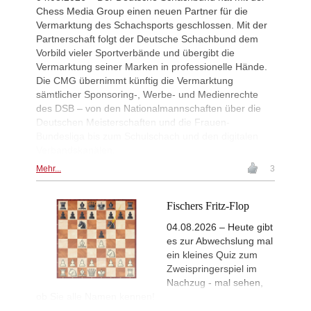
Chess Media Group einen neuen Partner für die
Vermarktung des Schachsports geschlossen. Mit der
Partnerschaft folgt der Deutsche Schachbund dem
Vorbild vieler Sportverbände und übergibt die
Vermarktung seiner Marken in professionelle Hände.
Die CMG übernimmt künftig die Vermarktung
sämtlicher Sponsoring-, Werbe- und Medienrechte
des DSB – von den Nationalmannschaften über die
Deutschen Meisterschaften und die Frauen-
Bundesliga bis zum Schulschach und den digitalen
Verbandskanälen.
Mehr...
3
Fischers Fritz-Flop
04.08.2026 – Heute gibt
es zur Abwechslung mal
ein kleines Quiz zum
Zweispringerspiel im
Nachzug - mal sehen,
ob Sie alle Namen kennen!