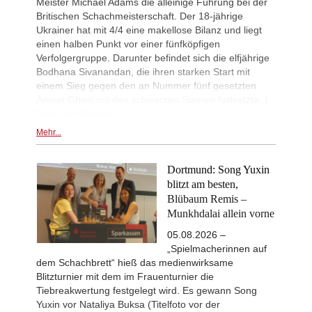
Meister Michael Adams die alleinige Führung bei der
Bu - Santos Latasa (D02)
Britischen Schachmeisterschaft. Der 18-jährige
New Opening Trend
3d
Ukrainer hat mit 4/4 eine makellose Bilanz und liegt
Praggnanandhaa R - Aronian (D94)
einen halben Punkt vor einer fünfköpfigen
New Opening Trend
3d
Verfolgergruppe. Darunter befindet sich die elfjährige
Liang - So (C67)
Bodhana Sivanandan, die ihren starken Start mit
Interesting Novelty
3d
einem Sieg gegen den an Nummer fünf gesetzten
Dominguez Perez - So (C67)
Ameet Ghasi mit den schwarzen Steinen fortsetzte. |
New Opening Trend
3d
Foto: Juri Krylow
Costachi - Lupulescu (D35)
Mehr...
Interesting Novelty
3d
Keymer - Sindarov (D35)
Dortmund: Song Yuxin
Interesting Novelty
3d
Dominguez Perez - So (C67)
blitzt am besten,
Blübaum Remis –
Munkhdalai allein vorne
05.08.2026 –
„Spielmacherinnen auf
dem Schachbrett“ hieß das medienwirksame
Blitzturnier mit dem im Frauenturnier die
Tiebreakwertung festgelegt wird. Es gewann Song
Yuxin vor Nataliya Buksa (Titelfoto vor der