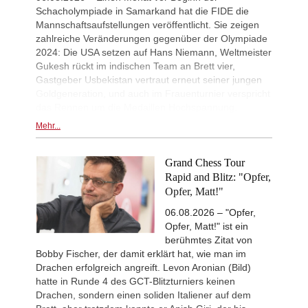
Interesting Novelty
12h
Schacholympiade in Samarkand hat die FIDE die
Alexakis - Samant Aditya S (C65)
Mannschaftsaufstellungen veröffentlicht. Sie zeigen
New Opening Trend
13h
zahlreiche Veränderungen gegenüber der Olympiade
Amar - Nitish Belurkar (C10)
2024: Die USA setzen auf Hans Niemann, Weltmeister
Gukesh rückt im indischen Team an Brett vier,
New Opening Trend
13h
Liang - Van Foreest (C72)
Gastgeber Usbekistan vertraut erneut seiner jungen
Goldgeneration, und auch im Frauenturnier verspricht
GCT Saint Louis Blitz 2026
14h
Round 9 now live
das Rennen um die Medaillen Hochspannung.
New Opening Trend
14h
Mehr...
Dominguez Perez - Praggnanandha
New Opening Trend
14h
Grand Chess Tour
Kuzubov - Gagic (D50)
Rapid and Blitz: "Opfer,
New Opening Trend
14h
Opfer, Matt!"
Keymer - So (C84)
06.08.2026 – "Opfer,
Interesting Novelty
14h
Sindarov - Dominguez Perez (C54)
Opfer, Matt!" ist ein
berühmtes Zitat von
New Opening Trend
15h
Bobby Fischer, der damit erklärt hat, wie man im
Liang - Giri (B92)
Drachen erfolgreich angreift. Levon Aronian (Bild)
New Opening Trend
15h
hatte in Runde 4 des GCT-Blitzturniers keinen
Svane - Hess (D35)
Drachen, sondern einen soliden Italiener auf dem
New Opening Trend
15h