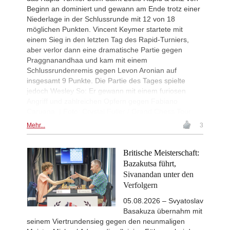
New Opening Trend
2d
Beginn an dominiert und gewann am Ende trotz einer
Psyk - Abhinav Anand (C45)
Niederlage in der Schlussrunde mit 12 von 18
New Opening Trend
2d
möglichen Punkten. Vincent Keymer startete mit
Ozenir - Iskandarov (A38)
einem Sieg in den letzten Tag des Rapid-Turniers,
New Opening Trend
2d
aber verlor dann eine dramatische Partie gegen
Obada - Zeng (B42)
Praggnanandhaa und kam mit einem
New Opening Trend
2d
Schlussrundenremis gegen Levon Aronian auf
Costachi - Lupulescu (D35)
insgesamt 9 Punkte. Die Partie des Tages spielte
jedoch Wesley So: Er gewann mit einem furiosen
Interesting Novelty
2d
So - Van Foreest (B90)
Angriff und zahlreichen Opfern gegen Fabiano
Caruana. | Foto: Crystal Fuller / Grand Chess Tour
New Opening Trend
2d
Begmuratov - Aditya Mittal (B11)
Mehr...
3
New Opening Trend
2d
Gumularz - Maruflu (D36)
Britische Meisterschaft:
Interesting Novelty
2d
Bazakutsa führt,
Erdogmus - Andreikin (C84)
Sivanandan unter den
Interesting Novelty
2d
Verfolgern
Mamedov - Mamedyarov (C45)
05.08.2026 – Svyatoslav
New Opening Trend
2d
Pavlovic - Bluebaum (E11)
Basakuza übernahm mit
seinem Viertrundensieg gegen den neunmaligen
New Opening Trend
2d