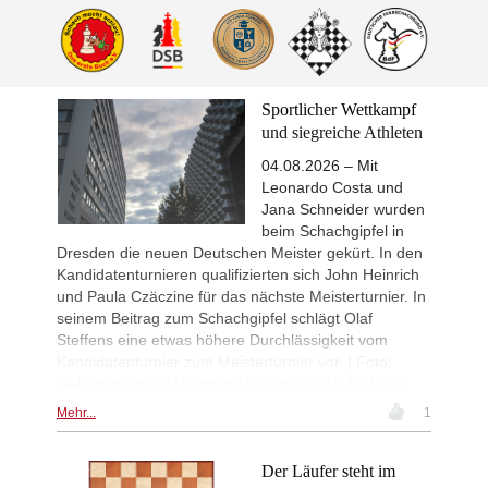
Sportlicher Wettkampf
und siegreiche Athleten
04.08.2026 – Mit
Leonardo Costa und
Jana Schneider wurden
beim Schachgipfel in
Dresden die neuen Deutschen Meister gekürt. In den
Kandidatenturnieren qualifizierten sich John Heinrich
und Paula Czäczine für das nächste Meisterturnier. In
seinem Beitrag zum Schachgipfel schlägt Olaf
Steffens eine etwas höhere Durchlässigkeit vom
Kandidatenturnier zum Meisterturnier vor. | Foto:
Geheimnisvolles Dresden (1) (Fotos: Olaf Steffens)
Mehr...
1
Der Läufer steht im