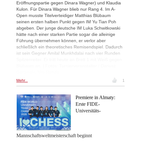
Eröffnungspartie gegen Dinara Wagner) und Klaudia
Kulon. Für Dinara Wagner blieb nur Rang 4. Im A-
Open musste Titelverteidiger Matthias Blübaum
seinen ersten halben Punkt gegen IM Yu Tian Poh
abgeben. Der junge deutsche IM Luka Schwitkowski
hätte nach einer starken Partie sogar die alleinige
Führung übernehmen können, er verlor aber
schließlich ein theoretisches Remisendspiel. Dadurch
ist sein Gegner Amilal Munkhdalai nach vier Runden
Spitzenreiter. Er tritt heute an Brett 1 mit Weiß gegen
Blübaum an. | Fotos: Turnierveranstalter / Dariusz
Gorzinski, Nils Rohde
Mehr...
1
Premiere in Almaty:
Erste FIDE-
Universitäts-
Mannschaftsweltmeisterschaft beginnt