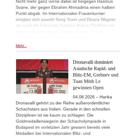
Nicht mehr ganz vorne dabei ist hingegen Rasmus
Svane, der gegen Ebrahim Ahmadinia einen halben
Punkt abgab. Im Internationalen Frauenturnier
einigten sich sowohl Song Yuxin und Dinara Wagner
als auch die Führende Nataliya Buksa (Titelfoto von
Dariusz Gorzinski) und Klaudia Kulon. | Fotos:
Turnierveranstalter / Dariusz Gorzinski
Mehr...
Dronavalli dominiert
Asiatische Rapid- und
Blitz-EM, Grebnev und
Tuan Minh Le
gewinnen Open
04.08.2026 – Harika
Dronavalli gehört zu der Reihe außerordentlicher
Schachstars aus Indien. Gerade in den schnellen
Disziplinen ist sie kaum zu schlagen. Die
Goldmedaillensiegerin der Schacholympiade in
Budapest im vorletzten Jahr gewann bereits viele
Medaillen bei Internationalen Blitz- und