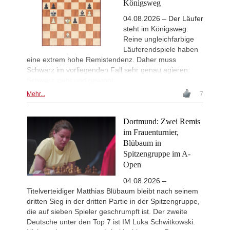
Königsweg
04.08.2026 – Der Läufer
steht im Königsweg:
Reine ungleichfarbige
Läuferendspiele haben
eine extrem hohe Remistendenz. Daher muss
Schwarz im vorliegenden Fall sehr genau agieren:
Schwarz zieht und gewinnt.
Mehr...
7
Dortmund: Zwei Remis
im Frauenturnier,
Blübaum in
Spitzengruppe im A-
Open
04.08.2026 –
Titelverteidiger Matthias Blübaum bleibt nach seinem
dritten Sieg in der dritten Partie in der Spitzengruppe,
die auf sieben Spieler geschrumpft ist. Der zweite
Deutsche unter den Top 7 ist IM Luka Schwitkowski.