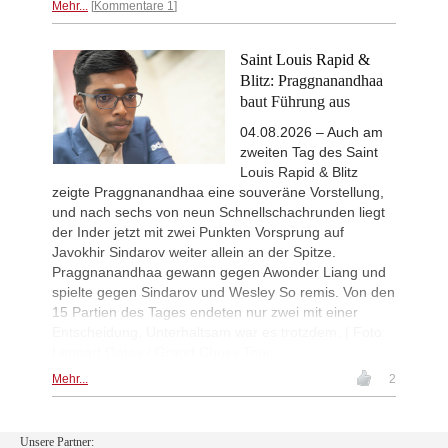
Mehr...
Kommentare 1
Saint Louis Rapid &
Blitz: Praggnanandhaa
baut Führung aus
04.08.2026 – Auch am
zweiten Tag des Saint
Louis Rapid & Blitz
zeigte Praggnanandhaa eine souveräne Vorstellung,
und nach sechs von neun Schnellschachrunden liegt
der Inder jetzt mit zwei Punkten Vorsprung auf
Javokhir Sindarov weiter allein an der Spitze.
Praggnanandhaa gewann gegen Awonder Liang und
spielte gegen Sindarov und Wesley So remis. Von den
15 Partien des Tages endeten nur zwei mit einer
Entscheidung. Unterhaltsam war es trotzdem. | Foto:
Lennart Ootes / Grand Chess Tour
Mehr...
2
Unsere Partner: