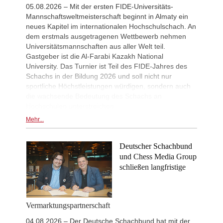
05.08.2026 – Mit der ersten FIDE-Universitäts-
Mannschaftsweltmeisterschaft beginnt in Almaty ein
neues Kapitel im internationalen Hochschulschach. An
dem erstmals ausgetragenen Wettbewerb nehmen
Universitätsmannschaften aus aller Welt teil.
Gastgeber ist die Al-Farabi Kazakh National
University. Das Turnier ist Teil des FIDE-Jahres des
Schachs in der Bildung 2026 und soll nicht nur
sportliche Höchstleistungen würdigen, sondern auch
die wachsende Bedeutung des Schachs an
Hochschulen unterstreichen.
Mehr...
Deutscher Schachbund
und Chess Media Group
schließen langfristige
Vermarktungspartnerschaft
04.08.2026 – Der Deutsche Schachbund hat mit der