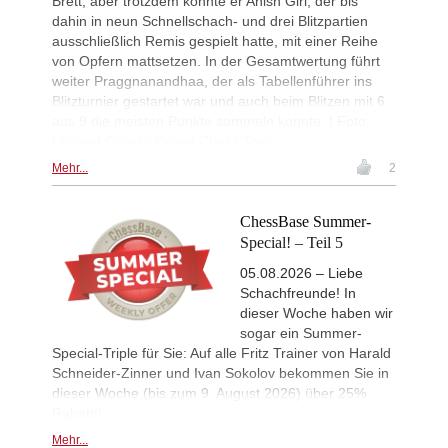
Brett, aber trotzdem konnte er Anish Giri, der bis
Mendonca - Karthikeyan (C55)
dahin in neun Schnellschach- und drei Blitzpartien
Interesting Novelty
15h
ausschließlich Remis gespielt hatte, mit einer Reihe
Giri - Praggnanandhaa R (B06)
von Opfern mattsetzen. In der Gesamtwertung führt
Interesting Novelty
16h
weiter Praggnanandhaa, der als Tabellenführer ins
Tabatabaei - Deac (E20)
Blitzturnier gestartet war und auch beim Blitzen mit 6
New Opening Trend
16h
aus 9 die meisten Punkte sammeln konnte. | Foto:
Keymer - Praggnanandhaa R (D31)
Lennart Ootes / Grand Chess Tour
New Opening Trend
17h
Mehr...
2
Sindarov - Van Foreest (C50)
New Opening Trend
17h
ChessBase Summer-
Caruana - So (D12)
Special! – Teil 5
Interesting Novelty
19h
Tabatabaei - Deac (E20)
05.08.2026 – Liebe
Turkish Second League 2026
21h
Schachfreunde! In
Round 4 now live
dieser Woche haben wir
sogar ein Summer-
Turkish First League 2026
21h
Round 4 now live
Special-Triple für Sie: Auf alle Fritz Trainer von Harald
Schneider-Zinner und Ivan Sokolov bekommen Sie in
British Championship 2026
21h
dieser Woche (bis zum 9. August 2026) über 25%
Round 5 now live
Rabatt!!
53rd Sparkassen Women Mast
22h
Round 3 now live
Mehr...