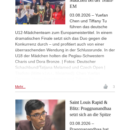
Mädchen bei der Team-
EM
03.08.2026 – Yuefan
Chen und Tiffany Tu
führen das deutsche
U12-Mädchenteam zum Europameistertitel. In einem
dramatischen Finale setzt sich das Duo gegen die
Konkurrenz durch – und profitiert auch von einer
überraschenden Wendung in der Schlussrunde. In der
U18 der Mädchen holten die Peglau-Schwestern
Charis und Dora Bronze. | Fotos: Deutscher
Schachbund/Tatjana Melamed und Czech Open |
Titelfoto (Mitte v.l.n.r., Melamed): Chen Yuefan
Carmen, Voicu-Jagodzinsky und Tiffany Tu
Mehr...
3
Saint Louis Rapid &
Blitz: Praggnanandhaa
setzt sich an die Spitze
03.08.2026 –
Praggnanandhaa hat